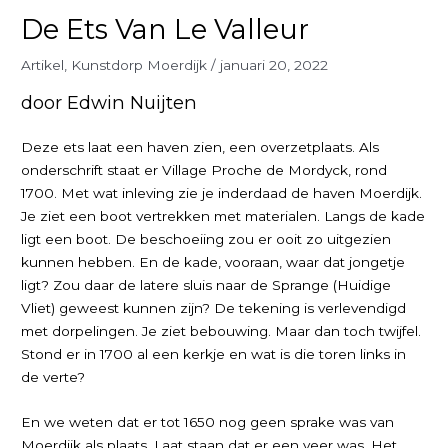
De Ets Van Le Valleur
Artikel
,
Kunstdorp Moerdijk
/
januari 20, 2022
door Edwin Nuijten
Deze ets laat een haven zien, een overzetplaats. Als
onderschrift staat er Village Proche de Mordyck, rond
1700. Met wat inleving zie je inderdaad de haven Moerdijk.
Je ziet een boot vertrekken met materialen. Langs de kade
ligt een boot. De beschoeiing zou er ooit zo uitgezien
kunnen hebben. En de kade, vooraan, waar dat jongetje
ligt? Zou daar de latere sluis naar de Sprange (Huidige
Vliet) geweest kunnen zijn? De tekening is verlevendigd
met dorpelingen. Je ziet bebouwing. Maar dan toch twijfel.
Stond er in 1700 al een kerkje en wat is die toren links in
de verte?
En we weten dat er tot 1650 nog geen sprake was van
Moerdijk als plaats. Laat staan dat er een veer was. Het