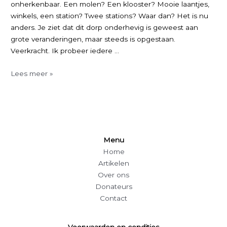
onherkenbaar. Een molen? Een klooster? Mooie laantjes,
winkels, een station? Twee stations? Waar dan? Het is nu
anders. Je ziet dat dit dorp onderhevig is geweest aan
grote veranderingen, maar steeds is opgestaan.
Veerkracht. Ik probeer iedere …
Haven-
Lees meer »
Oostzijde
Menu
Home
Artikelen
Over ons
Donateurs
Contact
Voorwaarden en condities