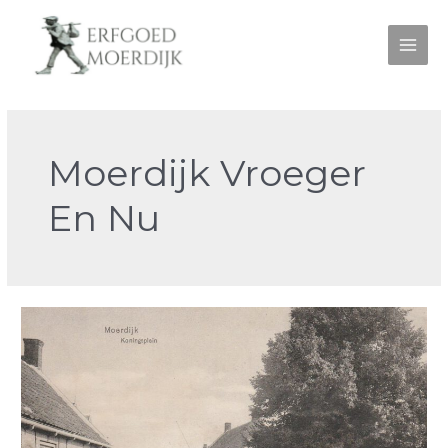
Ga
naar
de
Main
inhoud
Men
Moerdijk Vroeger
En Nu