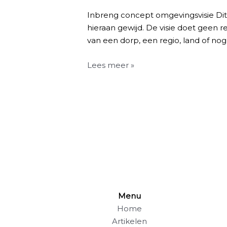
Inbreng concept omgevingsvisie Dit o
hieraan gewijd. De visie doet geen 
van een dorp, een regio, land of nog
Erfgoed
Lees meer »
en
cultuurhistorie
Menu
Home
Artikelen