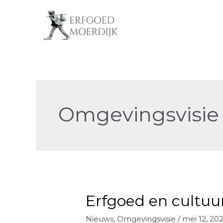
Ga
naar
de
inhoud
Omgevingsvisie
Erfgoed en cultuur
Nieuws
,
Omgevingsvisie
/
mei 12, 20