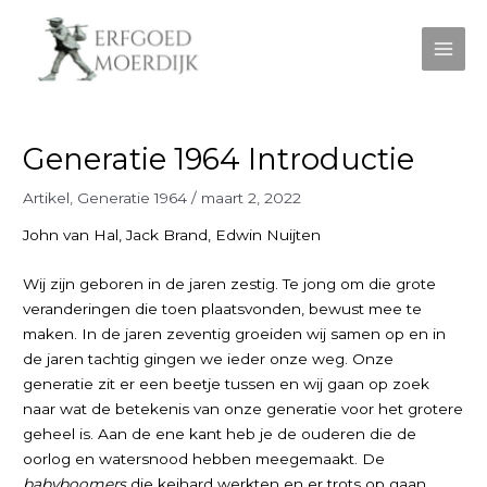
Ga
naar
de
Main
inhoud
Men
Generatie 1964 Introductie
Artikel
,
Generatie 1964
/
maart 2, 2022
John van Hal, Jack Brand, Edwin Nuijten
Wij zijn geboren in de jaren zestig. Te jong om die grote
veranderingen die toen plaatsvonden, bewust mee te
maken. In de jaren zeventig groeiden wij samen op en in
de jaren tachtig gingen we ieder onze weg. Onze
generatie zit er een beetje tussen en wij gaan op zoek
naar wat de betekenis van onze generatie voor het grotere
geheel is. Aan de ene kant heb je de ouderen die de
oorlog en watersnood hebben meegemaakt. De
babyboomers
die keihard werkten en er trots op gaan