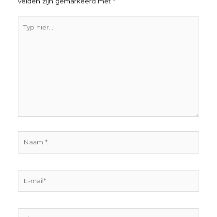
velden zijn gemarkeerd met
*
Typ
hier...
Naam
*
E-
mail*
Site